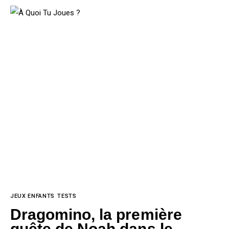
Accueil
Jeux de Société
Tests
TESTS
JEUX ENFANTS
Dragomino, la première
Actus
quête de Noah dans le