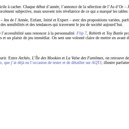
icile à cacher. Chaque début d’année, l’annonce de la sélection de l’As d’Or – J
rcément subjective, mais souvent très révélatrice de ce qui a marqué les tables 
 – Jeu de l’Année, Enfant, Initié et Expert – avec des propositions variées, parf
des sensibilités et des tendances qui traversent le jeu de société aujourd’hui.
e l’accessibilité sans renoncer à la personnalité. 
Flip 7
, 
Rebirth
 et 
Toy Battle
 pr
les et un plaisir de jeu immédiat. On sent une volonté claire de mettre en avant 
urir. Entre 
Archéo
, 
L’Île des Mookies
 et 
La Valse des Fantômes
, on retrouve de
o
, que j’ai déjà eu l’occasion de tester et de détailler sur AQTJ
, illustre parfai