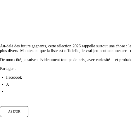
Au-delà des futurs gagnants, cette sélection 2026 rappelle surtout une chose : le
plus divers. Maintenant que la liste est officielle, le vrai jeu peut commencer :
De mon côté, je suivrai évidemment tout ça de près, avec curiosité… et probab
Partager :
Facebook
X
AS D'OR