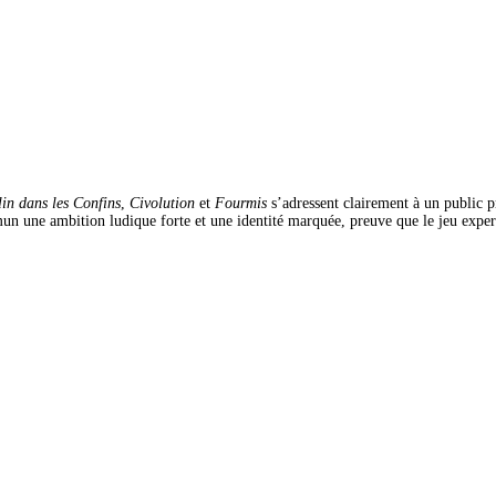
lin dans les Confins
, 
Civolution
 et 
Fourmis
 s’adressent clairement à un public pr
un une ambition ludique forte et une identité marquée, preuve que le jeu expert 