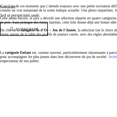
C’est l’un de ces moments que j’attends toujours avec une petite excitation diff
Newsletter
comme un vrai instantané de la scène ludique actuelle. Une photo imparfaite, fo
Sed ut perspiciatis unde.
Cette année encore, le jury a dévoilé une sélection répartie en quatre catégories
de près. Sans préjuger des futurs lauréats, cette liste donne déjà une bonne idée 
SUBSCRIBE
Du côté de la 
catégorie As d’Or – Jeu de l’Année
, la sélection fait le choix d
réunir autour de la table des profils de joueurs variés, avec des règles abordab
La 
catégorie Enfant
 est, comme souvent, particulièrement réjouissante à parco
pour accompagner les plus jeunes dans leur découverte du jeu de société. 
Arché
respectueuse de son public.