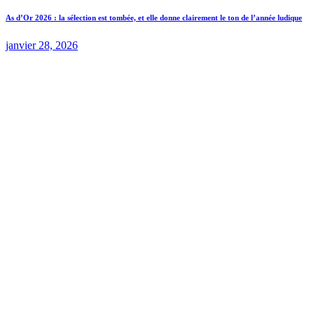
As d’Or 2026 : la sélection est tombée, et elle donne clairement le ton de l’année ludique
janvier 28, 2026