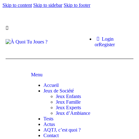
Skip to content
Skip to sidebar
Skip to footer
Login
or
Register
Menu
Accueil
Jeux de Société
Jeux Enfants
Jeux Famille
Jeux Experts
Jeux d’Ambiance
Tests
Actus
AQTJ, c’est quoi ?
Contact